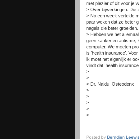
met plezier of dit voor je
> Over bijwerkingen: Die z
> Na een week vertelde m
paar weken dat ze beter
nagels die beter groeiden.
> Hebben we het allemaal
geen kanker en autisme, k
computer. We moeten pro ac
is 'health insurance'. Voo
ik moet het eigenlijk er oo
vindt dat 'health insurance'
>
>
> Dr. Naidu Osteodenx
>
>
>
>
>
Posted by
Berndien Leewi