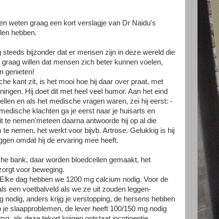
 weten graag een kort verslagje van Dr Naidu's
llen hebben.
og steeds bijzonder dat er mensen zijn in deze wereld die
graag willen dat mensen zich beter kunnen voelen,
n genieten!
e kant zit, is het mooi hoe hij daar over praat, met
ningen. Hij doet dit met heel veel humor. Aan het eind
len en als het medische vragen waren, zei hij eerst: -
edische klachten ga je eerst naar je huisarts en
it te nemen'meteen daarna antwoorde hij op al die
 te nemen, het werkt voor bijvb. Artrose. Gelukkig is hij
eggen omdat hij de ervaring mee heeft.
che bank, daar worden bloedcellen gemaakt, het
zorgt voor beweging.
. Elke dag hebben we 1200 mg calcium nodig. Voor de
als een voetbalveld als we ze uit zouden leggen-
nodig, anders krijg je verstopping, de hersens hebben
 je slaapproblemen, de lever heeft 100/150 mg nodig
g. als deze tekort krijgen ontstaat incntinentie.