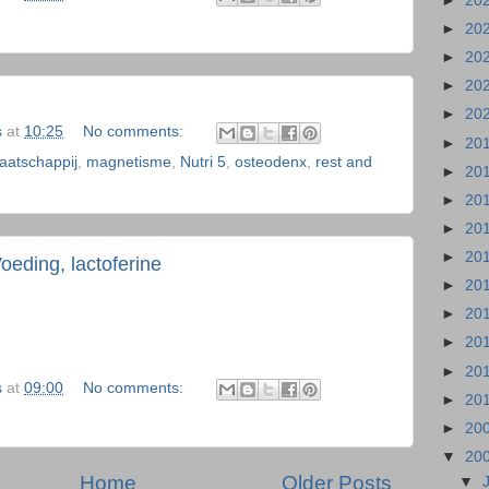
►
20
►
20
►
20
►
20
►
20
s
at
10:25
No comments:
►
20
aatschappij
,
magnetisme
,
Nutri 5
,
osteodenx
,
rest and
►
20
►
20
►
20
►
20
eding, lactoferine
►
20
►
20
►
20
►
20
s
at
09:00
No comments:
►
20
►
20
▼
20
Home
Older Posts
▼