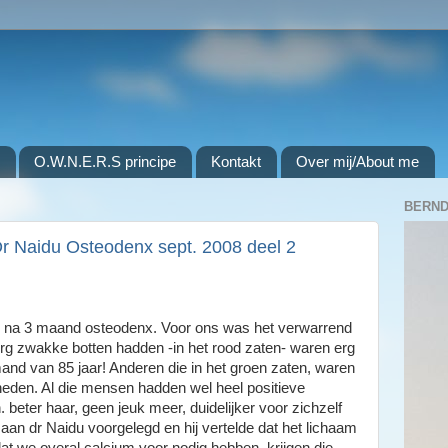
O.W.N.E.R.S principe
Kontakt
Over mij/About me
BERND
r Naidu Osteodenx sept. 2008 deel 2
 na 3 maand osteodenx. Voor ons was het verwarrend
erg zwakke botten hadden -in het rood zaten- waren erg
nd van 85 jaar! Anderen die in het groen zaten, waren
beneden. Al die mensen hadden wel heel positieve
. beter haar, geen jeuk meer, duidelijker voor zichzelf
n dr Naidu voorgelegd en hij vertelde dat het lichaam