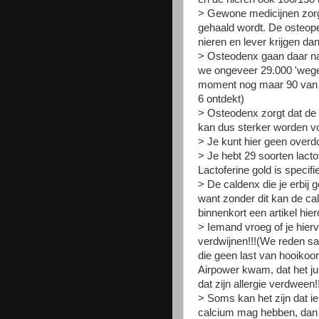
> Gewone medicijnen zorge
gehaald wordt. De osteop
nieren en lever krijgen dan
> Osteodenx gaan daar na
we ongeveer 29.000 'wegen
moment nog maar 90 van d
6 ontdekt)
> Osteodenx zorgt dat de 
kan dus sterker worden voo
> Je kunt hier geen overd
> Je hebt 29 soorten lacto
Lactoferine gold is specif
> De caldenx die je erbij 
want zonder dit kan de ca
binnenkort een artikel hie
> Iemand vroeg of je hiervo
verdwijnen!!!(We reden 
die geen last van hooikoor
Airpower kwam, dat het ju
dat zijn allergie verdween!!
> Soms kan het zijn dat i
calcium mag hebben, dan k