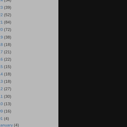
24
(34)
23
(39)
22
(52)
21
(84)
20
(72)
19
(38)
18
(18)
17
(21)
16
(22)
15
(15)
14
(18)
13
(18)
12
(27)
11
(30)
10
(13)
09
(16)
01
(4)
January
(4)