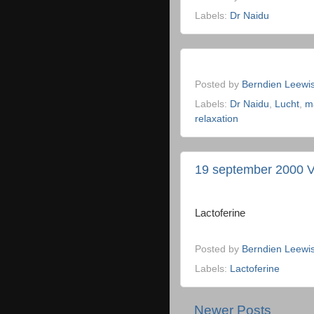
Labels:
Dr Naidu
Posted by
Berndien Leewi
Labels:
Dr Naidu
,
Lucht
,
m
relaxation
19 september 2000 Vo
Lactoferine
Posted by
Berndien Leewi
Labels:
Lactoferine
Newer Posts