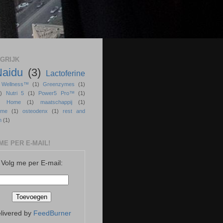
GRIJK
Naidu
(3)
Lactoferine
r Wellness™
(1)
Greenzymes
(1)
)
Nutri 5
(1)
Power5 Pro™
(1)
ss Home
(1)
maatschappij
(1)
sme
(1)
osteodenx
(1)
rest and
n
(1)
ME PER E-MAIL!
Volg me per E-mail:
livered by
FeedBurner