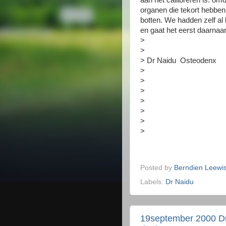
aan het callibreren is: om
organen die tekort hebben
botten. We hadden zelf al 
en gaat het eerst daarnaar
>
>
> Dr Naidu Osteodenx
>
>
>
>
>
>
>
Posted by
Berndien Leewi
Labels:
Dr Naidu
19september 2000 Dr