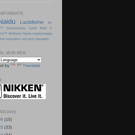
INFORMATIE
Naidu
Lactoferine
Air
s™
Greenzymes
Lucht
Nutri 5
Pro™
Wellness Home
maatschappij
sme
osteodenx
rest and relaxation
AL MIJN WEB
ed by
Translate
N
ARCHIVE
26
(15)
25
(33)