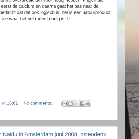
dat we overal calcium voor nodig hebben, krijgen die
 eerst de calcium en daarna gaat het pas naar de
bedacht dat dat ook logisch is: het is een natuurproduct
 toe waar het het meest nodig is. >
s
at
16:01
No comments:
 Naidu in Amsterdam juni 2008, osteodenx