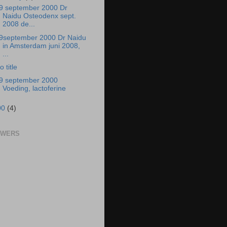
9 september 2000 Dr
Naidu Osteodenx sept.
2008 de...
9september 2000 Dr Naidu
in Amsterdam juni 2008,
...
o title
9 september 2000
Voeding, lactoferine
00
(4)
OWERS