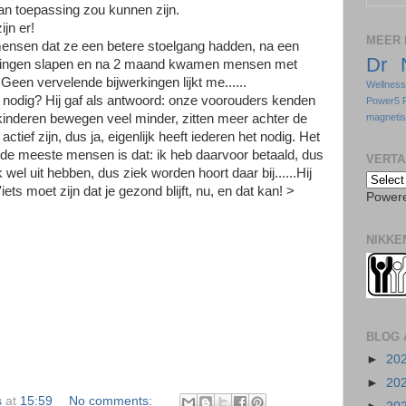
 van toepassing zou kunnen zijn.
ijn er!
MEER 
ensen dat ze een betere stoelgang hadden, na een
Dr 
 gingen slapen en na 2 maand kwamen mensen met
 Geen vervelende bijwerkingen lijkt me......
Wellnes
 nodig? Hij gaf als antwoord: onze voorouders kenden
Power5 
inderen bewegen veel minder, zitten meer achter de
magneti
tief zijn, dus ja, eigenlijk heeft iederen het nodig. Het
r de meeste mensen is dat: ik heb daarvoor betaald, dus
VERTA
k wel uit hebben, dus ziek worden hoort daar bij......Hij
iets moet zijn dat je gezond blijft, nu, en dat kan! >
Power
NIKKE
BLOG 
►
20
►
20
s
at
15:59
No comments: