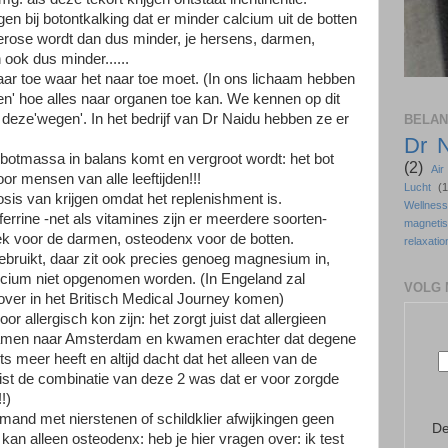
n bij botontkalking dat er minder calcium uit de botten
erose wordt dan dus minder, je hersens, darmen,
 ook dus minder......
ar toe waar het naar toe moet. (In ons lichaam hebben
' hoe alles naar organen toe kan. We kennen op dit
eze'wegen'. In het bedrijf van Dr Naidu hebben ze er
BELAN
Dr 
botmassa in balans komt en vergroot wordt: het bot
(2)
Ai
r mensen van alle leeftijden!!!
Lucht
(1
osis van krijgen omdat het replenishment is.
Wellne
ferrine -net als vitamines zijn er meerdere soorten-
magneti
iek voor de darmen, osteodenx voor de botten.
relaxatio
gebruikt, daar zit ook precies genoeg magnesium in,
lcium niet opgenomen worden. (In Engeland zal
VOLG 
rover in het Britisch Medical Journey komen)
or allergisch kon zijn: het zorgt juist dat allergieen
samen naar Amsterdam en kwamen erachter dat degene
ts meer heeft en altijd dacht dat het alleen van de
ist de combinatie van deze 2 was dat er voor zorgde
!)
emand met nierstenen of schildklier afwijkingen geen
De
an alleen osteodenx: heb je hier vragen over: ik test