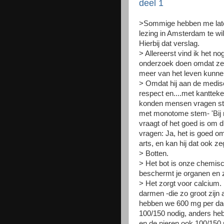
deel 1
>Sommige hebben me laten
lezing in Amsterdam te wi
Hierbij dat verslag.
> Allereerst vind ik het n
onderzoek doen omdat ze 
meer van het leven kunne
> Omdat hij aan de medisch
respect en....met kantteke
konden mensen vragen stel
met monotome stem- 'Bij m
vraagt of het goed is om d
vragen: Ja, het is goed om
arts, en kan hij dat ook z
> Botten.
> Het bot is onze chemis
beschermt je organen en 
> Het zorgt voor calcium
darmen -die zo groot zijn 
hebben we 600 mg per dag 
100/150 nodig, anders heb
en de nieren ook 100/150 m