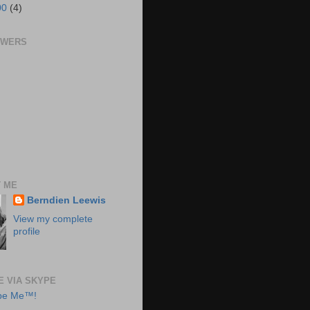
00
(4)
OWERS
 ME
Berndien Leewis
View my complete
profile
E VIA SKYPE