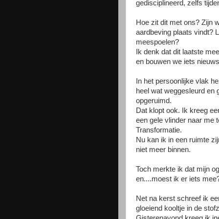
gedisciplineerd, zelfs tij
Hoe zit dit met ons? Zijn w
aardbeving plaats vindt? 
meespoelen?
Ik denk dat dit laatste me
en bouwen we iets nieuws o
In het persoonlijke vlak 
heel wat weggesleurd en ge
opgeruimd.
Dat klopt ook. Ik kreeg e
een gele vlinder naar me to
Transformatie.
Nu kan ik in een ruimte z
niet meer binnen.
Toch merkte ik dat mijn oge
en....moest ik er iets mee
Net na kerst schreef ik ee
gloeiend kooltje in de sto
Gisterenavond kreeg ik in