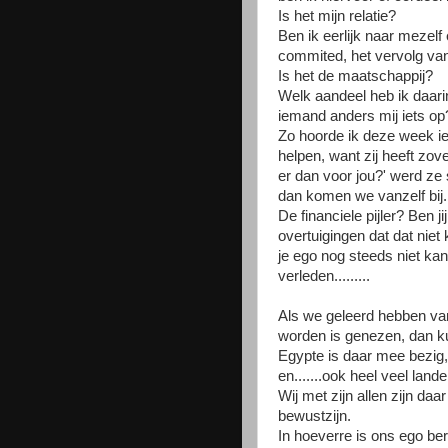
Is het mijn relatie?
Ben ik eerlijk naar mezel
commited, het vervolg van 
Is het de maatschappij?
Welk aandeel heb ik daarin
iemand anders mij iets op
Zo hoorde ik deze week i
helpen, want zij heeft zove
er dan voor jou?' werd ze s
dan komen we vanzelf bij.
De financiele pijler? Ben j
overtuigingen dat dat niet
je ego nog steeds niet ka
verleden.........
Als we geleerd hebben va
worden is genezen, dan kun
Egypte is daar mee bezig,
en.......ook heel veel land
Wij met zijn allen zijn daa
bewustzijn.
In hoeverre is ons ego ber