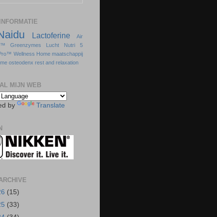
INFORMATIE
Naidu
Lactoferine
Air
s™
Greenzymes
Lucht
Nutri 5
Pro™
Wellness Home
maatschappij
sme
osteodenx
rest and relaxation
AL MIJN WEB
ed by
Translate
N
ARCHIVE
26
(15)
25
(33)