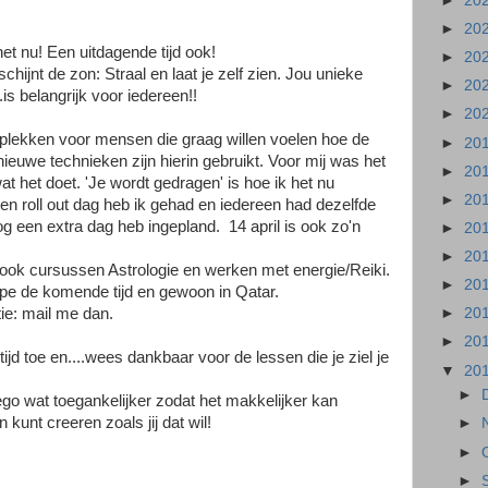
►
20
►
20
het nu! Een uitdagende tijd ook!
►
20
hijnt de zon: Straal en laat je zelf zien. Jou unieke
►
20
is belangrijk voor iedereen!!
►
20
plekken voor mensen die graag willen voelen hoe de
►
20
 nieuwe technieken zijn hierin gebruikt. Voor mij was het
►
20
at het doet. 'Je wordt gedragen' is hoe ik het nu
►
20
 Een roll out dag heb ik gehad en iedereen had dezelfde
og een extra dag heb ingepland. 14 april is ook zo'n
►
20
►
20
 ook cursussen Astrologie en werken met energie/Reiki.
►
20
pe de komende tijd en gewoon in Qatar.
ie: mail me dan.
►
20
►
20
tijd toe en....wees dankbaar voor de lessen die je ziel je
▼
20
►
o wat toegankelijker zodat het makkelijker kan
 kunt creeren zoals jij dat wil!
►
►
►