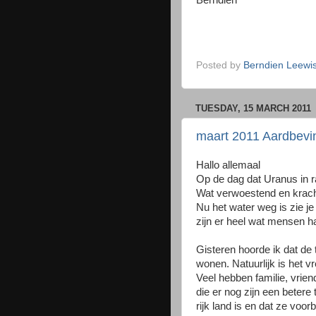
Berndien
Posted by
Berndien Leewi
TUESDAY, 15 MARCH 2011
maart 2011 Aardbevin
Hallo allemaal
Op de dag dat Uranus in 
Wat verwoestend en kracht
Nu het water weg is zie j
zijn er heel wat mensen h
Gisteren hoorde ik dat de
wonen. Natuurlijk is het 
Veel hebben familie, vrien
die er nog zijn een beter
rijk land is en dat ze voo