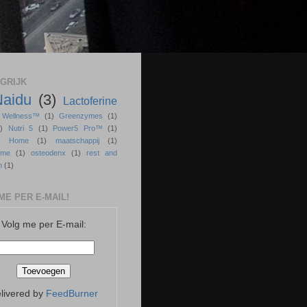
GRIJK
Naidu
(3)
Lactoferine
r Wellness™
(1)
Greenzymes
(1)
)
Nutri 5
(1)
Power5 Pro™
(1)
ss Home
(1)
maatschappij
(1)
sme
(1)
osteodenx
(1)
rest and
n
(1)
ME PER E-MAIL!
Volg me per E-mail:
livered by
FeedBurner