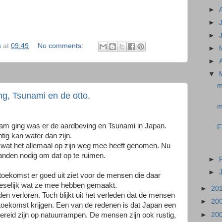
►
►
►
s
at
09:49
No comments:
►
►
▼
m
g, Tsunami en de otto.
m
ram ging was er de aardbeving en Tsunami in Japan.
F
ig kan water dan zijn.
e wat het allemaal op zijn weg mee heeft genomen. Nu
anden nodig om dat op te ruimen.
►
►
 toekomst er goed uit ziet voor de mensen die daar
vreselijk wat ze mee hebben gemaakt.
►
20
den verloren. Toch blijkt uit het verleden dat de mensen
►
20
e toekomst krijgen. Een van de redenen is dat Japan een
►
20
rbereid zijn op natuurrampen. De mensen zijn ook rustig,