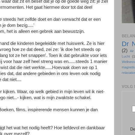
aar dat zit en besef dat je op de goede weg zit: je ziel
ermomenten. Het gaat hiermee door tot dat deel
je steeds het zelfde doet en dan verwacht dat er een
je dom bezig.....'
dom, het is alleen een gebrek aan bewustzijn.
BELAN
Dr 
mand die kinderen begeleidde met huiswerk. Ze is hier
 vroeg hoe ze dat deed, zei ze: 'ik doe het steeds op
(2)
Ai
ang tot ze het snappen'. Toen ik dat gebruikte voor iets
Lucht
(1
ij voor haar zelf heel streng was en......steeds 1 manier
Wellne
g wist dat die niet werkte......Hoevaak doen we op 1
magneti
relaxatio
ies dat, dat andere gebieden in ons leven ook nodig
 dat niet....
VOLG 
 kijken. Waar, op welk gebied in mijn leven wil ik niet-
go niet...- kijken, wat is mijn zwaktste schakel.
? Boeken, films, inspirerende mensen kunnen je dan
ijgt het wat het nodig heeft? Hoe liefdevol en dankbaar
De
 ik over mezelf?