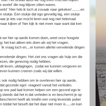
t ook! Het is/was alsof we nog even mochten kijken
s wortel' die nog blijven zitten waren.
werkt' 'Hier heb ik toch al zovaak naar gekeken'.........en
ein stukje. Een stukje dat ego gevoelig lag, een stukje
aar je iets van mocht leren wat nog niet helemaal
 naar kijken of 'hier kijk ik niet meer naar want dat ken
at we hier op aarde komen doen, weet onze hoogste
g: het kan alleen iets doen als wij het vragen.
ik vraag toch en....er komen allerlei vervelende dingen
s vervelende dingen. Het ziet ons vragen als hulp om die
nezen, die genezing nodig hebben.
n dit leven, uitdagingen, zodat we kunnen vergeven en
even kunnen creeren zoals wij dat willen.
k ook nodig hebben om te overleven hier op aarde,
r dat gezonde ego!- reageert vanuit het verleden.
l op ons pad laat komen helpen om een gezond ego te
og steeds dat het in dat verleden is en beschermt je op
 beschermt heeft als kind/in een vorig leven/als puber
den totdat het beseft dat het daar niet meer is......en kan