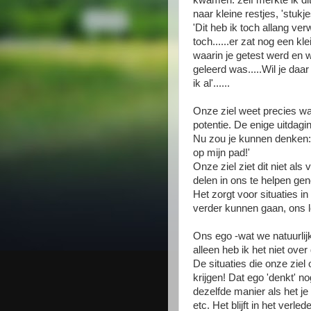
kwamen: zelf merkte ik di
naar kleine restjes, 'stukje
'Dit heb ik toch allang ver
toch......er zat nog een kl
waarin je getest werd en w
geleerd was.....Wil je daar
ik al'......
Onze ziel weet precies w
potentie. De enige uitdagin
Nu zou je kunnen denken: '
op mijn pad!'
Onze ziel ziet dit niet al
delen in ons te helpen ge
Het zorgt voor situaties i
verder kunnen gaan, ons l
Ons ego -wat we natuurlij
alleen heb ik het niet ove
De situaties die onze zie
krijgen! Dat ego 'denkt' n
dezelfde manier als het je
etc. Het blijft in het verle