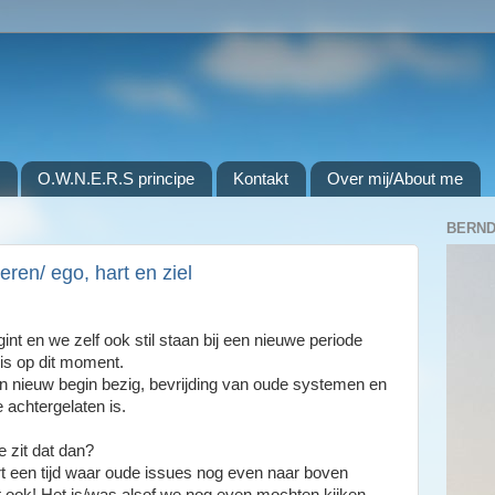
O.W.N.E.R.S principe
Kontakt
Over mij/About me
BERND
eren/ ego, hart en ziel
int en we zelf ook stil staan bij een nieuwe periode
 is op dit moment.
n nieuw begin bezig, bevrijding van oude systemen en
e achtergelaten is.
e zit dat dan?
t een tijd waar oude issues nog even naar boven