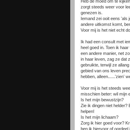
Heb de moed om te kijken w
zorgt steeds weer voor le
genezen is.
Iemand zei ooit eens 'als 
andere uitkomst komt, ben 
Voor mij is het niet echt 
Ik had een consult met ie
heel goed in. Toen ik haar
een andere manier, net zol
in haar leven, zag ze dat z
gebruikte, terwijl ze allan
gebied van ons leven prec
hebben, alleen......'zien' we
Voor mij is het steeds weer
misschien beter: wil mijn e
Is het mijn bewustzijn?
Zie ik dingen niet helder
helpen!
Is het mijn lichaam?
Zorg ik hier goed voor? Kr
ben ik hiervoor of oordeel