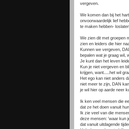
vergeven.
We komen dan bij het hart
onvoorwaardelijk lief hebb
te maken hebben- loslaten
We zien dit met groepen me
zien en leiders die hier naa
Kunnen we vergeven, DAN,
bepalen wat je graag wil, wa
Je kunt dan het leven lei
Kun je niet vergeven en blijf
krijgen, want.....het wil gra
Het ego kan niet anders da
niet meer te zijn, DAN kan
je wil hier op aarde neer k
Ik ken veel mensen die ee
dat ze het doen vanuit hun 
Ik zie veel van die mensen 
deze mensen: 'waar kun je
dat vanuit uitdagende tijden