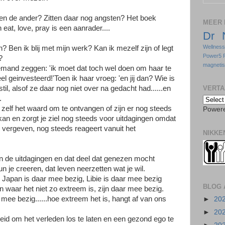
f en de ander? Zitten daar nog angsten? Het boek
MEER 
eat, love, pray is een aanrader....
Dr 
Wellnes
? Ben ik blij met mijn werk? Kan ik mezelf zijn of legt
Power5 
?
magneti
emand zeggen: 'ik moet dat toch wel doen om haar te
el geinvesteerd!'Toen ik haar vroeg: 'en jij dan? Wie is
VERTA
til, alsof ze daar nog niet over na gedacht had......en
.
ij zelf het waard om te ontvangen of zijn er nog steeds
Power
 kan en zorgt je ziel nog steeds voor uitdagingen omdat
n vergeven, nog steeds reageert vanuit het
NIKKE
n de uitdagingen en dat deel dat genezen mocht
 je creeren, dat leven neerzetten wat je wil.
 Japan is daar mee bezig, Libie is daar mee bezig
BLOG 
en waar het niet zo extreem is, zijn daar mee bezig.
r mee bezig......hoe extreem het is, hangt af van ons
►
20
►
20
eid om het verleden los te laten en een gezond ego te