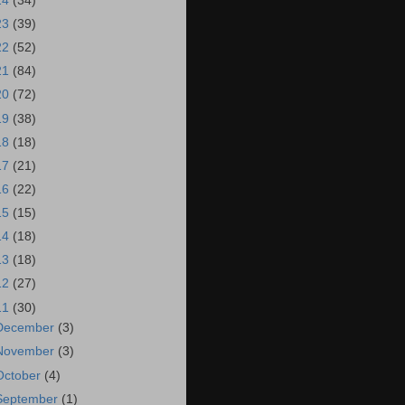
24
(34)
23
(39)
22
(52)
21
(84)
20
(72)
19
(38)
18
(18)
17
(21)
16
(22)
15
(15)
14
(18)
13
(18)
12
(27)
11
(30)
December
(3)
November
(3)
October
(4)
September
(1)