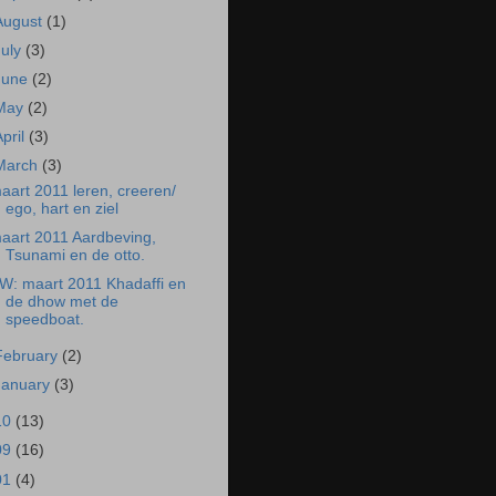
August
(1)
July
(3)
June
(2)
May
(2)
April
(3)
March
(3)
aart 2011 leren, creeren/
ego, hart en ziel
aart 2011 Aardbeving,
Tsunami en de otto.
W: maart 2011 Khadaffi en
de dhow met de
speedboat.
February
(2)
January
(3)
10
(13)
09
(16)
01
(4)