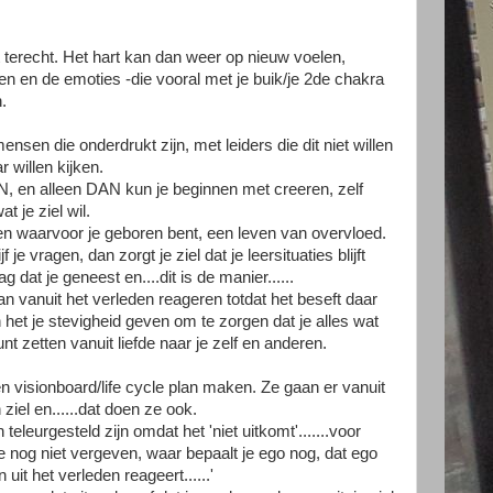
 terecht. Het hart kan dan weer op nieuw voelen,
en en de emoties -die vooral met je buik/je 2de chakra
.
nsen die onderdrukt zijn, met leiders die dit niet willen
r willen kijken.
 en alleen DAN kun je beginnen met creeren, zelf
t je ziel wil.
den waarvoor je geboren bent, een leven van overvloed.
 je vragen, dan zorgt je ziel dat je leersituaties blijft
ag dat je geneest en....dit is de manier......
n vanuit het verleden reageren totdat het beseft daar
 het je stevigheid geven om te zorgen dat je alles wat
unt zetten vanuit liefde naar je zelf en anderen.
n visionboard/life cycle plan maken. Ze gaan er vanuit
ziel en......dat doen ze ook.
teleurgesteld zijn omdat het 'niet uitkomt'.......voor
 nog niet vergeven, waar bepaalt je ego nog, dat ego
 uit het verleden reageert......'