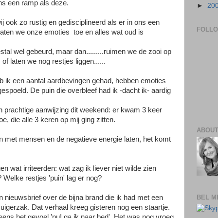
dens een ramp als deze.
►
20
ij ook zo rustig en gedisciplineerd als er in ons een
FOLL
Laten we onze emoties toe en alles wat oud is
estal wel gebeurd, maar dan.........ruimen we de zooi op
f laten we nog restjes liggen......
heb ik een aantal aardbevingen gehad, hebben emoties
spoeld. De puin die overbleef had ik -dacht ik- aardig
en prachtige aanwijzing dit weekend: er kwam 3 keer
e, die alle 3 keren op mij ging zitten.
ABOUT
ijn met mensen en de negatieve energie laten, het komt
n wat irriteerden: wat zag ik liever niet wilde zien
? Welke restjes 'puin' lag er nog?
BEL M
n nieuwsbrief over de bijna brand die ik had met een
fzuigerzak. Dat verhaal kreeg gisteren nog een staartje.
eens het gevoel 'nu! ga ik naar bed'. Het was nog vroeg