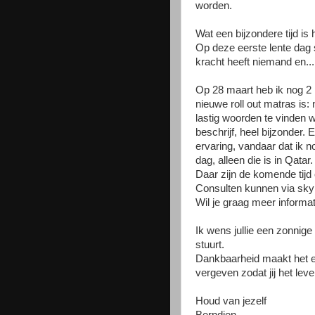
worden.
Wat een bijzondere tijd is 
Op deze eerste lente dag sc
kracht heeft niemand en....
Op 28 maart heb ik nog 2 
nieuwe roll out matras is:
lastig woorden te vinden w
beschrijf, heel bijzonder.
ervaring, vandaar dat ik n
dag, alleen die is in Qatar.
Daar zijn de komende tijd
Consulten kunnen via sky
Wil je graag meer informat
Ik wens jullie een zonnige 
stuurt.
Dankbaarheid maakt het eg
vergeven zodat jij het leven
Houd van jezelf