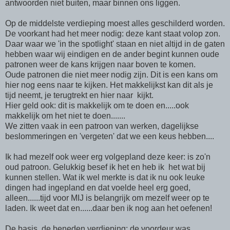
antwoorden niet buiten, maar binnen ons liggen.
Op de middelste verdieping moest alles geschilderd worden.
De voorkant had het meer nodig: deze kant staat volop zon.
Daar waar we 'in the spotlight' staan en niet altijd in de gaten
hebben waar wij eindigen en de ander begint kunnen oude
patronen weer de kans krijgen naar boven te komen.
Oude patronen die niet meer nodig zijn. Dit is een kans om
hier nog eens naar te kijken. Het makkelijkst kan dit als je
tijd neemt, je terugtrekt en hier naar kijkt.
Hier geld ook: dit is makkelijk om te doen en.....ook
makkelijk om het niet te doen.......
We zitten vaak in een patroon van werken, dagelijkse
beslommeringen en 'vergeten' dat we een keus hebben....
Ik had mezelf ook weer erg volgepland deze keer: is zo'n
oud patroon. Gelukkig besef ik het en heb ik het wat bij
kunnen stellen. Wat ik wel merkte is dat ik nu ook leuke
dingen had ingepland en dat voelde heel erg goed,
alleen......tijd voor MIJ is belangrijk om mezelf weer op te
laden. Ik weet dat en......daar ben ik nog aan het oefenen!
De basis, de beneden verdieping: de voordeur was