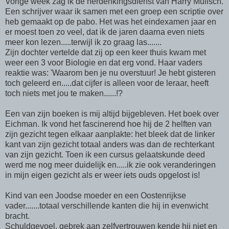
Vorige week zag ik de herdenkingsdienst van Harry Mulisch.
Een schrijver waar ik samen met een groep een scriptie over
heb gemaakt op de pabo. Het was het eindexamen jaar en
er moest toen zo veel, dat ik de jaren daarna even niets
meer kon lezen.....terwijl ik zo graag las.......
Zijn dochter vertelde dat zij op een keer thuis kwam met
weer een 3 voor Biologie en dat erg vond. Haar vaders
reaktie was: 'Waarom ben je nu overstuur! Je hebt gisteren
toch geleerd en.....dat cijfer is alleen voor de leraar, heeft
toch niets met jou te maken......!?
Een van zijn boeken is mij altijd bijgebleven. Het boek over
Eichman. Ik vond het fascinerend hoe hij de 2 helften van
zijn gezicht tegen elkaar aanplakte: het bleek dat de linker
kant van zijn gezicht totaal anders was dan de rechterkant
van zijn gezicht. Toen ik een cursus gelaatskunde deed
werd me nog meer duidelijk en.....ik zie ook veranderingen
in mijn eigen gezicht als er weer iets ouds opgelost is!
Kind van een Joodse moeder en een Oostenrijkse
vader.......totaal verschillende kanten die hij in evenwicht
bracht.
Schuldgevoel, gebrek aan zelfvertrouwen kende hij niet en