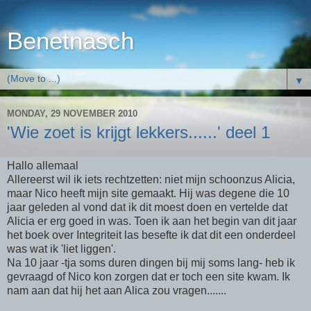
Benetnasch
▼
MONDAY, 29 NOVEMBER 2010
'Wie zoet is krijgt lekkers......' deel 1
Hallo allemaal
Allereerst wil ik iets rechtzetten: niet mijn schoonzus Alicia,
maar Nico heeft mijn site gemaakt. Hij was degene die 10
jaar geleden al vond dat ik dit moest doen en vertelde dat
Alicia er erg goed in was. Toen ik aan het begin van dit jaar
het boek over Integriteit las besefte ik dat dit een onderdeel
was wat ik 'liet liggen'.
Na 10 jaar -tja soms duren dingen bij mij soms lang- heb ik
gevraagd of Nico kon zorgen dat er toch een site kwam. Ik
nam aan dat hij het aan Alica zou vragen.......