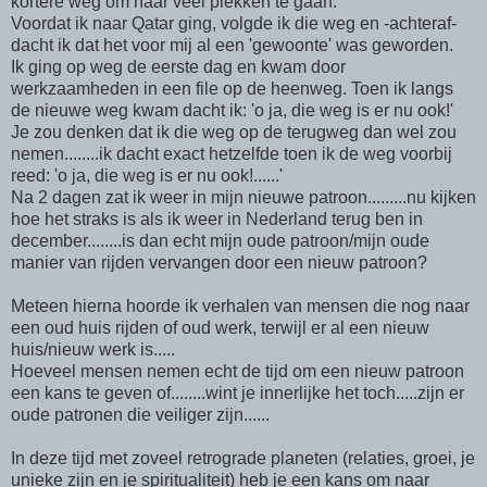
kortere weg om naar veel plekken te gaan.
Voordat ik naar Qatar ging, volgde ik die weg en -achteraf-
dacht ik dat het voor mij al een 'gewoonte' was geworden.
Ik ging op weg de eerste dag en kwam door
werkzaamheden in een file op de heenweg. Toen ik langs
de nieuwe weg kwam dacht ik: 'o ja, die weg is er nu ook!'
Je zou denken dat ik die weg op de terugweg dan wel zou
nemen........ik dacht exact hetzelfde toen ik de weg voorbij
reed: 'o ja, die weg is er nu ook!......'
Na 2 dagen zat ik weer in mijn nieuwe patroon.........nu kijken
hoe het straks is als ik weer in Nederland terug ben in
december........is dan echt mijn oude patroon/mijn oude
manier van rijden vervangen door een nieuw patroon?
Meteen hierna hoorde ik verhalen van mensen die nog naar
een oud huis rijden of oud werk, terwijl er al een nieuw
huis/nieuw werk is.....
Hoeveel mensen nemen echt de tijd om een nieuw patroon
een kans te geven of........wint je innerlijke het toch.....zijn er
oude patronen die veiliger zijn......
In deze tijd met zoveel retrograde planeten (relaties, groei, je
unieke zijn en je spiritualiteit) heb je een kans om naar