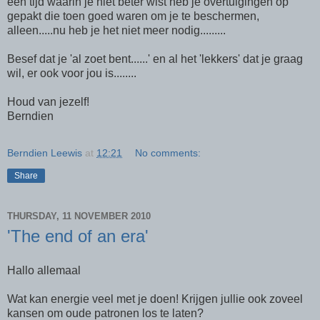
een tijd waarin je niet beter wist heb je overtuigingen op
gepakt die toen goed waren om je te beschermen,
alleen.....nu heb je het niet meer nodig.........
Besef dat je 'al zoet bent......' en al het 'lekkers' dat je graag
wil, er ook voor jou is........
Houd van jezelf!
Berndien
Berndien Leewis
at
12:21
No comments:
Share
THURSDAY, 11 NOVEMBER 2010
'The end of an era'
Hallo allemaal
Wat kan energie veel met je doen! Krijgen jullie ook zoveel
kansen om oude patronen los te laten?