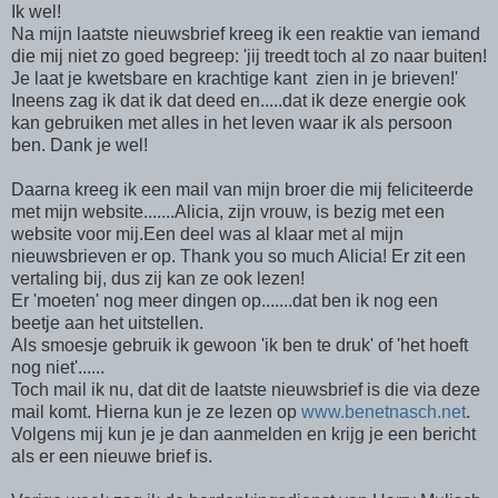
Ik wel!
Na mijn laatste nieuwsbrief kreeg ik een reaktie van iemand
die mij niet zo goed begreep: 'jij treedt toch al zo naar buiten!
Je laat je kwetsbare en krachtige kant zien in je brieven!'
Ineens zag ik dat ik dat deed en.....dat ik deze energie ook
kan gebruiken met alles in het leven waar ik als persoon
ben. Dank je wel!
Daarna kreeg ik een mail van mijn broer die mij feliciteerde
met mijn website.......Alicia, zijn vrouw, is bezig met een
website voor mij.Een deel was al klaar met al mijn
nieuwsbrieven er op. Thank you so much Alicia! Er zit een
vertaling bij, dus zij kan ze ook lezen!
Er 'moeten' nog meer dingen op.......dat ben ik nog een
beetje aan het uitstellen.
Als smoesje gebruik ik gewoon 'ik ben te druk' of 'het hoeft
nog niet'......
Toch mail ik nu, dat dit de laatste nieuwsbrief is die via deze
mail komt. Hierna kun je ze lezen op
www.benetnasch.net
.
Volgens mij kun je je dan aanmelden en krijg je een bericht
als er een nieuwe brief is.