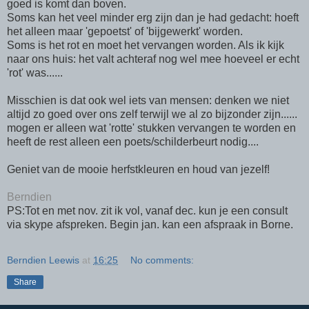
goed is komt dan boven.
Soms kan het veel minder erg zijn dan je had gedacht: hoeft
het alleen maar 'gepoetst' of 'bijgewerkt' worden.
Soms is het rot en moet het vervangen worden. Als ik kijk
naar ons huis: het valt achteraf nog wel mee hoeveel er echt
'rot' was......
Misschien is dat ook wel iets van mensen: denken we niet
altijd zo goed over ons zelf terwijl we al zo bijzonder zijn......
mogen er alleen wat 'rotte' stukken vervangen te worden en
heeft de rest alleen een poets/schilderbeurt nodig....
Geniet van de mooie herfstkleuren en houd van jezelf!
Berndien
PS:Tot en met nov. zit ik vol, vanaf dec. kun je een consult
via skype afspreken. Begin jan. kan een afspraak in Borne.
Berndien Leewis
at
16:25
No comments:
Share