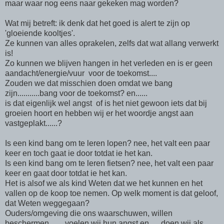
maar waar nog eens naar gekeken mag worden?
Wat mij betreft: ik denk dat het goed is alert te zijn op
'gloeiende kooltjes'.
Ze kunnen van alles oprakelen, zelfs dat wat allang verwerkt
is!
Zo kunnen we blijven hangen in het verleden en is er geen
aandacht/energie/vuur voor de toekomst....
Zouden we dat misschien doen omdat we bang
zijn...........bang voor de toekomst? en......
is dat eigenlijk wel angst of is het niet gewoon iets dat bij
groeien hoort en hebben wij er het woordje angst aan
vastgeplakt......?
Is een kind bang om te leren lopen? nee, het valt een paar
keer en toch gaat ie door totdat ie het kan.
Is een kind bang om te leren fietsen? nee, het valt een paar
keer en gaat door totdat ie het kan.
Het is alsof we als kind Weten dat we het kunnen en het
vallen op de koop toe nemen. Op welk moment is dat geloof,
dat Weten weggegaan?
Ouders/omgeving die ons waarschuwen, willen
beschermen...... voelen wij hun angst en......doen wij als