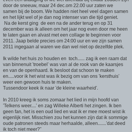
door de sneeuw, maar 24 dec.om 22.00 uur zaten we
samen bij de boom. We hadden niet heel veel dagen samen
en het lijkt wel of je dan nog intenser van die tijd geniet.
Na de kerst ging de een na de ander terug en op 31
december was ik alleen om het jaar nog even door me heen
te laten gaan en alvast met een collage te beginnen voor
2011. Jaap belde precies om 24:00 uur en we zijn samen
2011 ingegaan al waren we dan wel niet op dezelfde plek.
Ik wilde het huis zo houden en toch...... zag ik een raam dat
van binnenuit 'troebel' was van al de rook van de kaarsjes
en van de openhaard. Ik besloot dat schoon te maken
en.....voor ik het wist was ik bezig om van ons 'kersthuis'
weer een gewoon huis te maken.
Tussendoor keek ik naar 'de kleine waarheid'.
In 2010 kreeg ik soms zomaar het lied in mijn hoofd van
'Telkens weer....' en zag Willeke Alberti het zingen. Ik ben
geen fan, het is een oud lied en wat ik er mee moest wist ik
eigenlijk niet. Misschien zou het kunnen zijn dat ik sommige
oude patronen steeds maar herhaalde, alleen.......'dat deed
ik toch niet meer?"