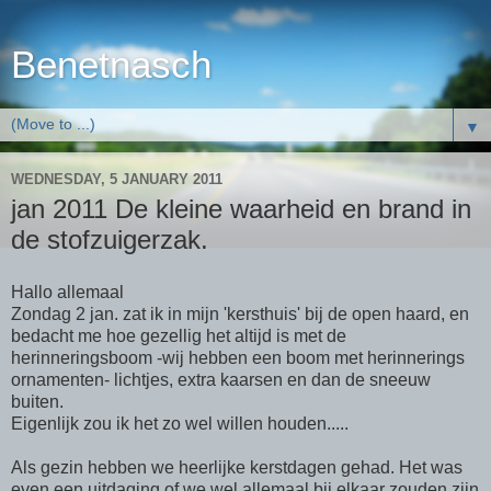
Benetnasch
▼
WEDNESDAY, 5 JANUARY 2011
jan 2011 De kleine waarheid en brand in
de stofzuigerzak.
Hallo allemaal
Zondag 2 jan. zat ik in mijn 'kersthuis' bij de open haard, en
bedacht me hoe gezellig het altijd is met de
herinneringsboom -wij hebben een boom met herinnerings
ornamenten- lichtjes, extra kaarsen en dan de sneeuw
buiten.
Eigenlijk zou ik het zo wel willen houden.....
Als gezin hebben we heerlijke kerstdagen gehad. Het was
even een uitdaging of we wel allemaal bij elkaar zouden zijn