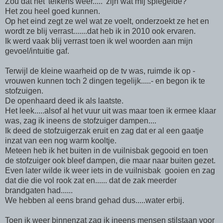
Zou dat het 'telkens weer.....' zijn wat mij spiegelde?
Het zou heel goed kunnen.
Op het eind zegt ze wel wat ze voelt, onderzoekt ze het en
wordt ze blij verrast.......dat heb ik in 2010 ook ervaren.
Ik werd vaak blij verrast toen ik wel woorden aan mijn
gevoel/intuitie gaf.
Terwijl de kleine waarheid op de tv was, ruimde ik op -
vrouwen kunnen toch 2 dingen tegelijk.....- en begon ik te
stofzuigen.
De openhaard deed ik als laatste.
Het leek.....alsof al het vuur uit was maar toen ik ermee klaar
was, zag ik ineens de stofzuiger dampen....
Ik deed de stofzuigerzak eruit en zag dat er al een gaatje
inzat van een nog warm kooltje.
Meteen heb ik het buiten in de vuilnisbak gegooid en toen
de stofzuiger ook bleef dampen, die maar naar buiten gezet.
Even later wilde ik weer iets in de vuilnisbak gooien en zag
dat die die vol rook zat en...... dat de zak meerder
brandgaten had......
We hebben al eens brand gehad dus.....water erbij.
Toen ik weer binnenzat zag ik ineens mensen stilstaan voor