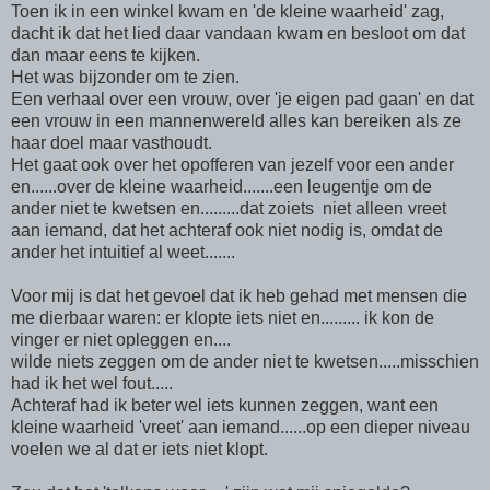
Toen ik in een winkel kwam en 'de kleine waarheid' zag,
dacht ik dat het lied daar vandaan kwam en besloot om dat
dan maar eens te kijken.
Het was bijzonder om te zien.
Een verhaal over een vrouw, over 'je eigen pad gaan' en dat
een vrouw in een mannenwereld alles kan bereiken als ze
haar doel maar vasthoudt.
Het gaat ook over het opofferen van jezelf voor een ander
en......over de kleine waarheid.......een leugentje om de
ander niet te kwetsen en.........dat zoiets niet alleen vreet
aan iemand, dat het achteraf ook niet nodig is, omdat de
ander het intuitief al weet.......
Voor mij is dat het gevoel dat ik heb gehad met mensen die
me dierbaar waren: er klopte iets niet en......... ik kon de
vinger er niet opleggen en....
wilde niets zeggen om de ander niet te kwetsen.....misschien
had ik het wel fout.....
Achteraf had ik beter wel iets kunnen zeggen, want een
kleine waarheid 'vreet' aan iemand......op een dieper niveau
voelen we al dat er iets niet klopt.