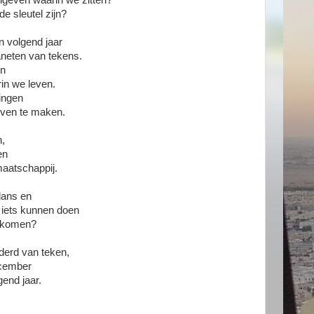
ngeven waarin we zitten?
de sleutel zijn?
en volgend jaar
aneten van tekens.
en
in we leven.
ingen
even te maken.
n,
en
maatschappij.
alans en
 iets kunnen doen
e komen?
nderd van teken,
ecember
end jaar.