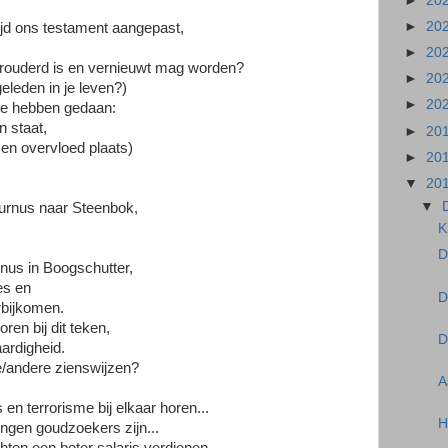
►
20
►
20
ijd ons testament aangepast,
►
20
 verouderd is en vernieuwt mag worden?
►
20
eleden in je leven?)
►
20
gie hebben gedaan:
 staat,
►
20
 en overvloed plaats)
►
20
▼
20
▼
urnus naar Steenbok,
K
D
rnus in Boogschutter,
es en
D
rbijkomen.
ren bij dit teken,
D
aardigheid.
e/andere zienswijzen?
A
 en terrorisme bij elkaar horen...
H
lingen goudzoekers zijn...