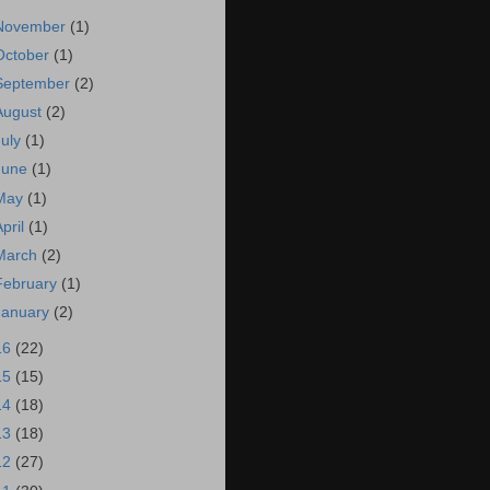
November
(1)
October
(1)
September
(2)
August
(2)
July
(1)
June
(1)
May
(1)
April
(1)
March
(2)
February
(1)
January
(2)
16
(22)
15
(15)
14
(18)
13
(18)
12
(27)