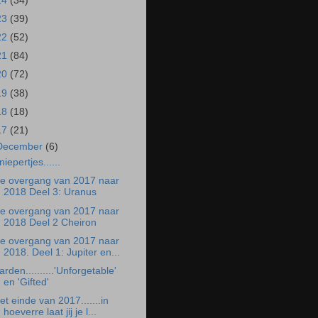
24
(34)
23
(39)
22
(52)
21
(84)
20
(72)
19
(38)
18
(18)
17
(21)
December
(6)
niepertjes......
e overgang van 2017 naar
2018 Deel 3: Uranus
e overgang van 2017 naar
2018 Deel 2 Cheiron
e overgang van 2017 naar
2018. Deel 1: Jupiter en...
arden..........'Unforgetable'
en 'Gifted'
et einde van 2017.......in
hoeverre laat jij je l...