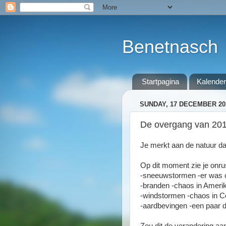
Benetnasch
Startpagina
Kalender
SUNDAY, 17 DECEMBER 20
De overgang van 2017
Je merkt aan de natuur da
Op dit moment zie je onrus
-sneeuwstormen -er was c
-branden -chaos in Amerik
-windstormen -chaos in Co
-aardbevingen -een paar d