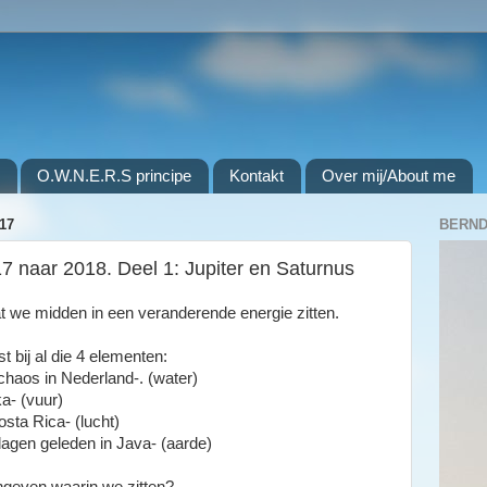
O.W.N.E.R.S principe
Kontakt
Over mij/About me
17
BERND
 naar 2018. Deel 1: Jupiter en Saturnus
t we midden in een veranderende energie zitten.
t bij al die 4 elementen:
haos in Nederland-. (water)
a- (vuur)
sta Rica- (lucht)
agen geleden in Java- (aarde)