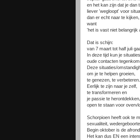
en het kan zijn dat je dan 
liever 'wegloopt' voor situ
dan er echt naar te kijken,
want
'het is vast niet belangrijk 
Dat is schijn:
van 7 maart tot half juli ga
In deze tijd kun je situatie
oude contacten tegenkom
Deze situaties/omstandigh
om je te helpen groeien,
te genezen, te verbeteren.
Eerlijk te zijn naar je zelf,
te transformeren en
je passie te herontdekken
open te staan voor overvl
Schorpioen heeft ook te 
sexualiteit, wedergeboorte
Begin oktober is de afron
Het kan dus EN een inten