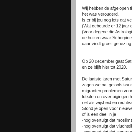
Wij hebben de afgelopen t
het was verouderd.
Is er bij jou nog iets dat
(Wat gebeurde er 12 jaar g
(Voor degene die Astrolo
de huizen waar Schorpioen
daar vindt groei, genezing
Op 20 december gaat Sat
en ze blijft hier tot 2020.
De laatste jaren met Satu
zagen we oa. geloofsissu
migranten problemen voo
Idealen en overtuigingen ho
net als wijsheid en rechtv
Stond je open voor nieuw
of is een deel in je
-nog overtuigt dat moslims
-nog overtuigt dat vluchte