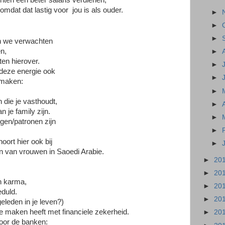
chten een beter salaris verdienen,
mdat dat lastig voor jou is als ouder.
►
►
►
n we verwachten
n,
►
en hierover.
►
t deze energie ook
►
e maken:
►
n die je vasthoudt,
►
n je family zijn.
►
gen/patronen zijn
►
oort hier ook bij
►
den van vrouwen in Saoedi Arabie.
►
20
►
20
n karma,
►
20
eduld.
►
20
eleden in je leven?)
te maken heeft met financiele zekerheid.
►
20
voor de banken: