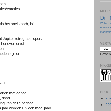
toch
aties/emoties
MEER 
Dr 
Wellnes
als het snel voorbij is'
Power5 
magneti
at Jupiter retrograde lopen.
VERTA
s herleven en/of
en.
eden zijn er
Power
NIKKE
,
oed.
BLOG 
maken met oorlog,
, dood.
►
20
ding van deze periode.
►
20
s jaar worden EN een mooi jaar!