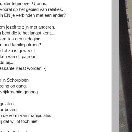
Jupiter tegenover Uranus:
ooral op het gebied van relaties.
ijn EN je verbinden met een ander?
om jezelf te zijn met anderen,
bent die je het langst kent....
amilies een uitdaging:
een oud familiepatroon?
ijd al zo is geweest'
ken van dit patroon
 bij.....
essante Kerst worden ;-)
r in Schorpioen
ging op gang.
rij/krachtig genoeg
gelaten.
ar boven.
n de vorm van manipulatie:
j dat wil of toch niet.