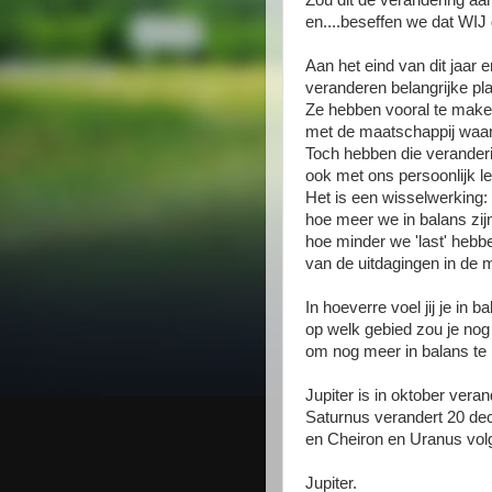
Zou dit de verandering aa
en....beseffen we dat WIJ 
Aan het eind van dit jaar 
veranderen belangrijke pl
Ze hebben vooral te mak
met de maatschappij waar
Toch hebben die verander
ook met ons persoonlijk l
Het is een wisselwerking:
hoe meer we in balans zij
hoe minder we 'last' hebb
van de uitdagingen in de 
In hoeverre voel jij je in b
op welk gebied zou je nog
om nog meer in balans t
Jupiter is in oktober vera
Saturnus verandert 20 d
en Cheiron en Uranus volg
Jupiter.