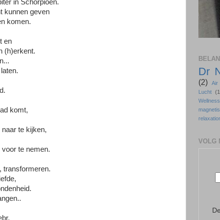
piter in Schorpioen.
t kunnen geven
en komen.
t en
jn (h)erkent.
BELAN
n...
Dr 
 laten.
(2)
Ai
d.
Lucht
(1
Wellne
pad komt,
magneti
relaxatio
 naar te kijken,
VOLG 
d voor te nemen.
n, transformeren.
iefde,
ondenheid.
angen..
De
ebr.