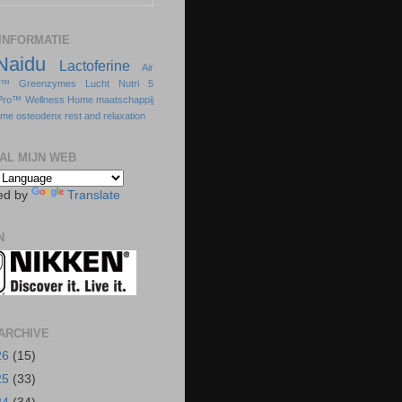
INFORMATIE
Naidu
Lactoferine
Air
s™
Greenzymes
Lucht
Nutri 5
Pro™
Wellness Home
maatschappij
sme
osteodenx
rest and relaxation
AL MIJN WEB
ed by
Translate
N
ARCHIVE
26
(15)
25
(33)