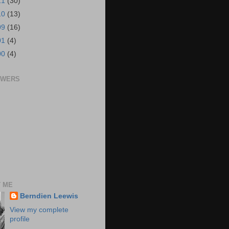
11
(30)
10
(13)
09
(16)
01
(4)
00
(4)
OWERS
 ME
Berndien Leewis
View my complete
profile