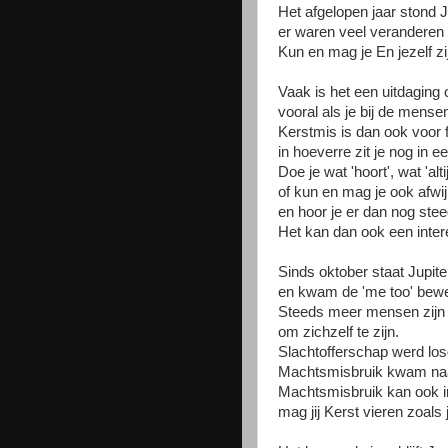
Het afgelopen jaar stond 
er waren veel veranderen v
Kun en mag je En jezelf z
Vaak is het een uitdaging 
vooral als je bij de mensen 
Kerstmis is dan ook voor f
in hoeverre zit je nog in 
Doe je wat 'hoort', wat 'alt
of kun en mag je ook afwij
en hoor je er dan nog steeds
Het kan dan ook een inter
Sinds oktober staat Jupite
en kwam de 'me too' bewe
Steeds meer mensen zijn v
om zichzelf te zijn.
Slachtofferschap werd los
Machtsmisbruik kwam na
Machtsmisbruik kan ook i
mag jij Kerst vieren zoals ji