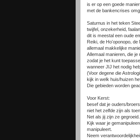
is er op een goede manier
met de bankencrises om
Saturnus in het teken St
twijfel, onzekerheid, faal
dit is meestal een oude emo
Reiki, de Ho'oponopo, de M
allemaal makkelijke manie
Allemaal manieren, die je 
zodat je het kunt toepass
wanneer JIJ het nodig heb
(Voor degene die Astrolo
kijk in welk huis/huizen h
Die gebieden worden geac
Voor Kerst:
besef dat je ouders/broers
niet het zelfde zijn als toen
Net als jij zijn ze gegroeid.
Kijk waar je gemanipuleer
manipuleert.
Neem verantwoordelijkheid