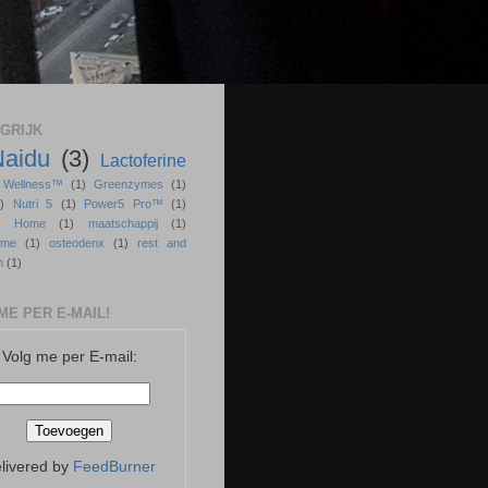
GRIJK
Naidu
(3)
Lactoferine
r Wellness™
(1)
Greenzymes
(1)
)
Nutri 5
(1)
Power5 Pro™
(1)
ss Home
(1)
maatschappij
(1)
sme
(1)
osteodenx
(1)
rest and
n
(1)
ME PER E-MAIL!
Volg me per E-mail:
livered by
FeedBurner