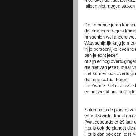
-nog overtuigt dat leerkra
alleen niet mogen staken o
De komende jaren kunne
dat er andere regels kome
misschien wel andere wett
Waarschijnlijk krijg je me
in je persoonlijke leven t
ben je echt jezelf,
of zijn er nog overtuiginge
die niet van jezelf, maar va
Het kunnen ook overtuigin
die bij je cultuur horen.
De Zwarte Piet discussie h
en het wel of niet autorij
Saturnus is de planeet va
verantwoordelijkheid en g
(Wat gebeurde er 29 jaar g
Het is ook de planeet die 
Het is dan ook een 'test' 