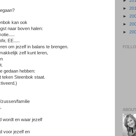
►
20
►
20
gegaan?
►
20
eenbok kan ook
►
20
angst naar boven halen:
►
20
tie.....
ir, EE.....
ren om jezelf in balans te brengen.
FOLL
makkelijk zelf kunt leren,
en
t.
gie gedaan hebben:
et teken Steenbok staat.
tiveerd.)
/zussen/familie
.
ABOUT
d wordt en waar jezelf
 voor jezelf en