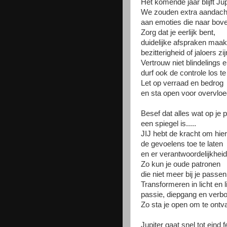
Het komende jaar blijft Ju
We zouden extra aandach
aan emoties die naar bov
Zorg dat je eerlijk bent,
duidelijke afspraken maak
bezitterigheid of jaloers zi
Vertrouw niet blindelings e
durf ook de controle los te
Let op verraad en bedrog
en sta open voor overvloe
Besef dat alles wat op je 
een spiegel is.....
JIJ hebt de kracht om hier
de gevoelens toe te laten
en er verantwoordelijkhei
Zo kun je oude patronen
die niet meer bij je passe
Transformeren in licht en l
passie, diepgang en verb
Zo sta je open om te ontv
Jupiter gaat snel tot eind f