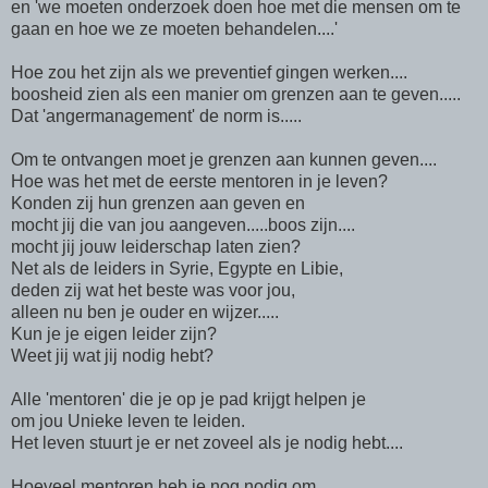
en 'we moeten onderzoek doen hoe met die mensen om te
gaan en hoe we ze moeten behandelen....'
Hoe zou het zijn als we preventief gingen werken....
boosheid zien als een manier om grenzen aan te geven.....
Dat 'angermanagement' de norm is.....
Om te ontvangen moet je grenzen aan kunnen geven....
Hoe was het met de eerste mentoren in je leven?
Konden zij hun grenzen aan geven en
mocht jij die van jou aangeven.....boos zijn....
mocht jij jouw leiderschap laten zien?
Net als de leiders in Syrie, Egypte en Libie,
deden zij wat het beste was voor jou,
alleen nu ben je ouder en wijzer.....
Kun je je eigen leider zijn?
Weet jij wat jij nodig hebt?
Alle 'mentoren' die je op je pad krijgt helpen je
om jou Unieke leven te leiden.
Het leven stuurt je er net zoveel als je nodig hebt....
Hoeveel mentoren heb je nog nodig om