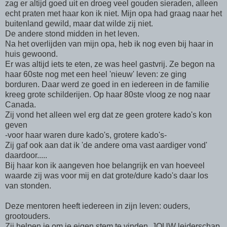
zag er altijd goed uit en droeg veel gouden sieraden, alleen
echt praten met haar kon ik niet. Mijn opa had graag naar het
buitenland gewild, maar dat wilde zij niet.
De andere stond midden in het leven.
Na het overlijden van mijn opa, heb ik nog even bij haar in
huis gewoond.
Er was altijd iets te eten, ze was heel gastvrij. Ze begon na
haar 60ste nog met een heel 'nieuw' leven: ze ging
borduren. Daar werd ze goed in en iedereen in de familie
kreeg grote schilderijen. Op haar 80ste vloog ze nog naar
Canada.
Zij vond het alleen wel erg dat ze geen grotere kado's kon
geven
-voor haar waren dure kado's, grotere kado's-
Zij gaf ook aan dat ik 'de andere oma vast aardiger vond'
daardoor.....
Bij haar kon ik aangeven hoe belangrijk en van hoeveel
waarde zij was voor mij en dat grote/dure kado's daar los
van stonden.
Deze mentoren heeft iedereen in zijn leven: ouders,
grootouders.
Zij helpen je om je eigen stem te vinden, JOUW leiderschap.