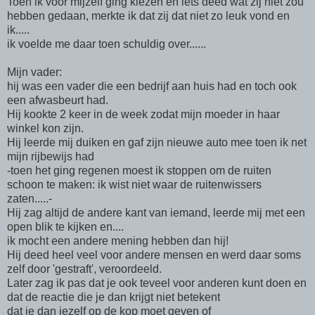
Toen ik voor mijzelf ging kiezen en iets deed wat zij niet zou
hebben gedaan, merkte ik dat zij dat niet zo leuk vond en
ik.....
ik voelde me daar toen schuldig over......
Mijn vader:
hij was een vader die een bedrijf aan huis had en toch ook
een afwasbeurt had.
Hij kookte 2 keer in de week zodat mijn moeder in haar
winkel kon zijn.
Hij leerde mij duiken en gaf zijn nieuwe auto mee toen ik net
mijn rijbewijs had
-toen het ging regenen moest ik stoppen om de ruiten
schoon te maken: ik wist niet waar de ruitenwissers
zaten.....-
Hij zag altijd de andere kant van iemand, leerde mij met een
open blik te kijken en....
ik mocht een andere mening hebben dan hij!
Hij deed heel veel voor andere mensen en werd daar soms
zelf door 'gestraft', veroordeeld.
Later zag ik pas dat je ook teveel voor anderen kunt doen en
dat de reactie die je dan krijgt niet betekent
dat je dan jezelf op de kop moet geven of