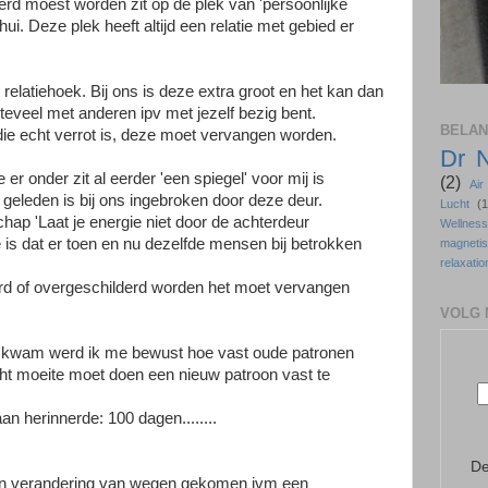
erd moest worden zit op de plek van 'persoonlijke
ui. Deze plek heeft altijd een relatie met gebied er
relatiehoek. Bij ons is deze extra groot en het kan dan
s teveel met anderen ipv met jezelf bezig bent.
BELAN
die echt verrot is, deze moet vervangen worden.
Dr 
 er onder zit al eerder 'een spiegel' voor mij is
(2)
Ai
r geleden is bij ons ingebroken door deze deur.
Lucht
(1
hap 'Laat je energie niet door de achterdeur
Wellne
 is dat er toen en nu dezelfde mensen bij betrokken
magneti
relaxatio
erd of overgeschilderd worden het moet vervangen
VOLG 
ug kwam werd ik me bewust hoe vast oude patronen
echt moeite moet doen een nieuw patroon vast te
an herinnerde: 100 dagen........
De
 een verandering van wegen gekomen ivm een