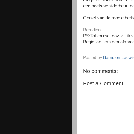
mogen er alleen wat 'rotte
een poets/schilderbeurt nod
Geniet van de mooie herfs
Berndien
PS:Tot en met nov. zit ik 
Begin jan. kan een afspra
Posted by
Berndien Leewi
No comments:
Post a Comment