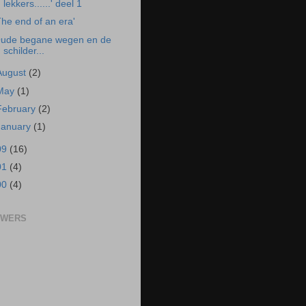
lekkers......' deel 1
The end of an era'
ude begane wegen en de
schilder...
August
(2)
May
(1)
February
(2)
January
(1)
09
(16)
01
(4)
00
(4)
OWERS