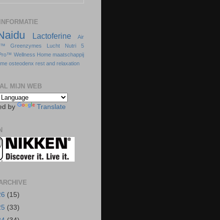
INFORMATIE
Naidu
Lactoferine
Air
s™
Greenzymes
Lucht
Nutri 5
Pro™
Wellness Home
maatschappij
sme
osteodenx
rest and relaxation
AL MIJN WEB
ed by
Translate
N
ARCHIVE
26
(15)
25
(33)