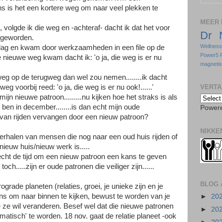
s is het een kortere weg om naar veel plekken te
MEER 
, volgde ik die weg en -achteraf- dacht ik dat het voor
Dr 
 geworden.
Wellnes
 dag en kwam door werkzaamheden in een file op de
Power5 
 nieuwe weg kwam dacht ik: 'o ja, die weg is er nu
magneti
weg op de terugweg dan wel zou nemen........ik dacht
VERTA
eg voorbij reed: 'o ja, die weg is er nu ook!......'
ijn nieuwe patroon.........nu kijken hoe het straks is als
 ben in december........is dan echt mijn oude
Power
van rijden vervangen door een nieuw patroon?
NIKKE
erhalen van mensen die nog naar een oud huis rijden of
 nieuw huis/nieuw werk is.....
t de tijd om een nieuw patroon een kans te geven
et toch.....zijn er oude patronen die veiliger zijn......
BLOG 
rograde planeten (relaties, groei, je unieke zijn en je
 kans om naar binnen te kijken, bewust te worden van je
►
20
e ze wil veranderen. Besef wel dat die nieuwe patronen
►
20
matisch' te worden. 18 nov. gaat de relatie planeet -ook