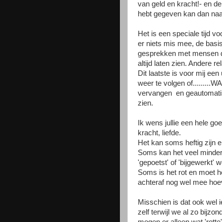
van geld en kracht!- en de
hebt gegeven kan dan naa
Het is een speciale tijd voo
er niets mis mee, de bas
gesprekken met mensen die 
altijd laten zien. Andere 
Dit laatste is voor mij een
weer te volgen of.........
vervangen en geautomatise
zien.
Ik wens jullie een hele goe
kracht, liefde.
Het kan soms heftig zijn en
Soms kan het veel minder 
'gepoetst' of 'bijgewerkt' 
Soms is het rot en moet he
achteraf nog wel mee hoevee
Misschien is dat ook wel 
zelf terwijl we al zo bijzonde