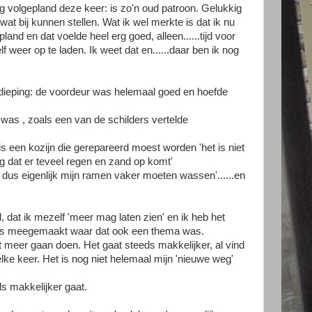
g volgepland deze keer: is zo'n oud patroon. Gelukkig
wat bij kunnen stellen. Wat ik wel merkte is dat ik nu
and en dat voelde heel erg goed, alleen......tijd voor
f weer op te laden. Ik weet dat en......daar ben ik nog
dieping: de voordeur was helemaal goed en hoefde
e was , zoals een van de schilders vertelde
s een kozijn die gerepareerd moest worden 'het is niet
ag dat er teveel regen en zand op komt'
 dus eigenlijk mijn ramen vaker moeten wassen'......en
, dat ik mezelf 'meer mag laten zien' en ik heb het
ties meegemaakt waar dat ook een thema was.
at meer gaan doen. Het gaat steeds makkelijker, al vind
lke keer. Het is nog niet helemaal mijn 'nieuwe weg'
ds makkelijker gaat.