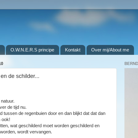
O.W.N.E.R.S principe
Kontakt
Over mij/About me
10
BERND
n de schilder...
 natuur.
er de tijd nu.
d tussen de regenbuien door en dan blijkt dat dat dan
 ook!
zitten, wat geschilderd moet worden geschilderd en
 worden, wordt vervangen.