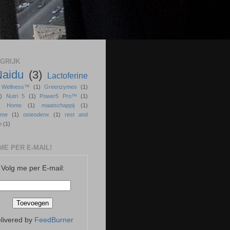
GRIJK
Naidu
(3)
Lactoferine
r Wellness™
(1)
Greenzymes
(1)
)
Nutri 5
(1)
Power5 Pro™
(1)
ss Home
(1)
maatschappij
(1)
sme
(1)
osteodenx
(1)
rest and
n
(1)
ME PER E-MAIL!
Volg me per E-mail:
livered by
FeedBurner