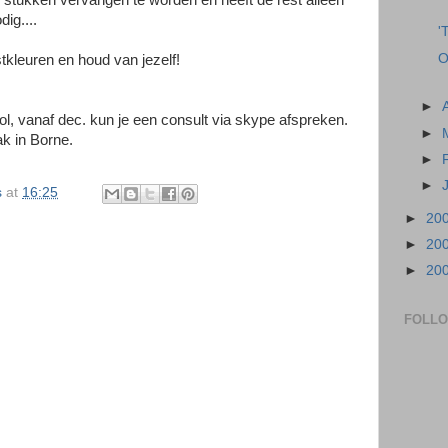
' stukken vervangen te worden en heeft de rest alleen
ig....
'
O
tkleuren en houd van jezelf!
►
vol, vanaf dec. kun je een consult via skype afspreken.
►
ak in Borne.
►
►
s
at
16:25
►
20
►
20
►
20
FOLL