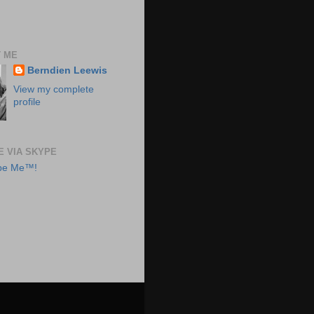
 ME
Berndien Leewis
View my complete
profile
E VIA SKYPE