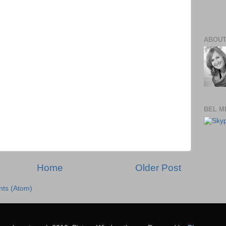
ABOUT
BEL M
Home
Older Post
ts (Atom)