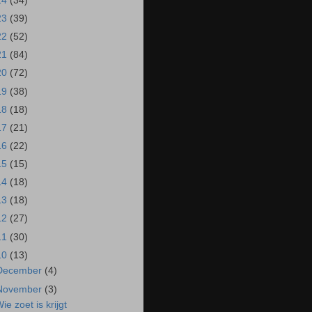
24
(34)
23
(39)
22
(52)
21
(84)
20
(72)
19
(38)
18
(18)
17
(21)
16
(22)
15
(15)
14
(18)
13
(18)
12
(27)
11
(30)
10
(13)
December
(4)
November
(3)
Wie zoet is krijgt