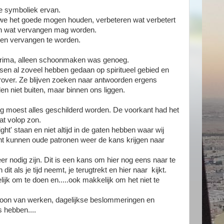
 de symboliek ervan.
r we het goede mogen houden, verbeteren wat verbetert
n wat vervangen mag worden.
even vervangen te worden.
prima, alleen schoonmaken was genoeg.
sen al zoveel hebben gedaan op spiritueel gebied en
rover. Ze blijven zoeken naar antwoorden ergens
den niet buiten, maar binnen ons liggen.
g moest alles geschilderd worden. De voorkant had het
at volop zon.
ght' staan en niet altijd in de gaten hebben waar wij
nt kunnen oude patronen weer de kans krijgen naar
r nodig zijn. Dit is een kans om hier nog eens naar te
dit als je tijd neemt, je terugtrekt en hier naar kijkt.
lijk om te doen en.....ook makkelijk om het niet te
troon van werken, dagelijkse beslommeringen en
s hebben....