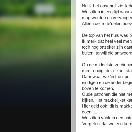
Nu ik het opschrijf zie ik
We zitten in een tijd waa
mag worden en vervange
Alleen de 'rotte'delen ho
De top van het huis was 
Ik merk dat heel veel men
toch nog onzeker zijn daa
buiten, terwijl die antwoor
Op de middelste verdiepin
meer nodig: deze kant sta
Daar waar we 'in the spotli
eindigen en de ander begi
boven te komen.
Oude patronen die niet mee
kijken. Het makkelijkst kan 
Hier geld ook: dit is makke
doen.......
We zitten vaak in een pa
'vergeten' dat we een keu