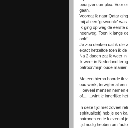
bedrijvencomplex. Voor on
gaan.
Voordat ik naar Qatar ging
mij al een 'gewoonte' was
Ik ging op weg de eerste
heenweg. Toen ik langs de
ook!'
Je zou denken dat ik die 
exact hetzelfde toen ik de w
Na 2 dagen zat ik weer in m
ik weer in Nederland terug
patroon/mijn oude manier 
Meteen hierna hoorde ik v
oud werk, terwijl er al een
Hoeveel mensen nemen ech
of........wint je innerlijke h
In deze tijd met zoveel ret
spiritualiteit) heb je een
patronen en te kiezen of j
tijd nodig hebben om 'auto