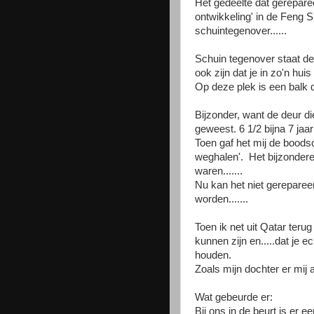
Het gedeelte dat gerepare
ontwikkeling' in de Feng Sh
schuintegenover......
Schuin tegenover staat de 
ook zijn dat je in zo'n hui
Op deze plek is een balk 
Bijzonder, want de deur die
geweest. 6 1/2 bijna 7 jaa
Toen gaf het mij de boodsc
weghalen'. Het bijzondere
waren.......
Nu kan het niet gerepare
worden.......
Toen ik net uit Qatar ter
kunnen zijn en.....dat je 
houden.
Zoals mijn dochter er mij a
Wat gebeurde er:
Bij ons in de beurt is er