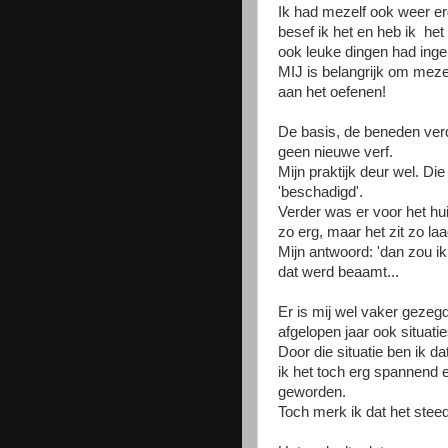
Ik had mezelf ook weer er
besef ik het en heb ik het 
ook leuke dingen had ingepl
MIJ is belangrijk om mezel
aan het oefenen!
De basis, de beneden ver
geen nieuwe verf.
Mijn praktijk deur wel. Di
'beschadigd'.
Verder was er voor het hui
zo erg, maar het zit zo la
Mijn antwoord: 'dan zou ik
dat werd beaamt...
Er is mij wel vaker gezegd
afgelopen jaar ook situa
Door die situatie ben ik d
ik het toch erg spannend e
geworden.
Toch merk ik dat het stee