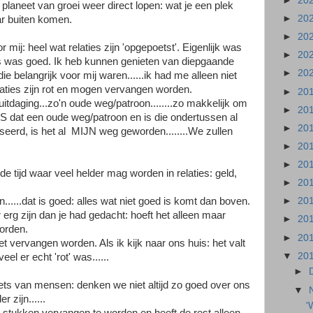
►
20
 planeet van groei weer direct lopen: wat je een plek
►
20
r buiten komen.
►
20
r mij: heel wat relaties zijn 'opgepoetst'. Eigenlijk was
►
20
is was goed. Ik heb kunnen genieten van diepgaande
►
20
belangrijk voor mij waren......ik had me alleen niet
relaties zijn rot en mogen vervangen worden.
►
20
 uitdaging...zo'n oude weg/patroon........zo makkelijk om
►
20
WAS dat een oude weg/patroon en is die ondertussen al
►
20
erd, is het al MIJN weg geworden........We zullen
►
20
►
20
de tijd waar veel helder mag worden in relaties: geld,
►
20
......dat is goed: alles wat niet goed is komt dan boven.
►
20
erg zijn dan je had gedacht: hoeft het alleen maar
►
20
worden.
►
20
t vervangen worden. Als ik kijk naar ons huis: het valt
▼
20
l er echt 'rot' was......
►
iets van mensen: denken we niet altijd zo goed over ons
▼
r zijn......
'