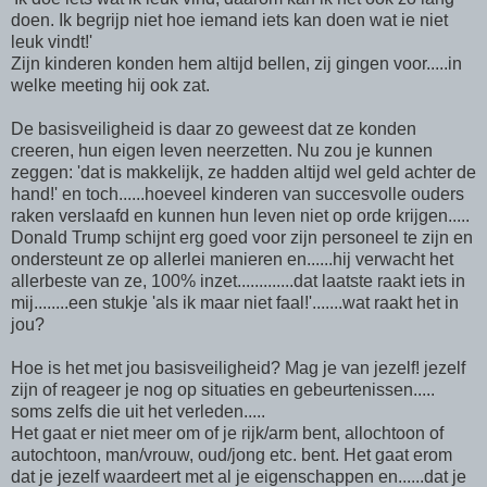
doen. Ik begrijp niet hoe iemand iets kan doen wat ie niet
leuk vindt!'
Zijn kinderen konden hem altijd bellen, zij gingen voor.....in
welke meeting hij ook zat.
De basisveiligheid is daar zo geweest dat ze konden
creeren, hun eigen leven neerzetten. Nu zou je kunnen
zeggen: 'dat is makkelijk, ze hadden altijd wel geld achter de
hand!' en toch......hoeveel kinderen van succesvolle ouders
raken verslaafd en kunnen hun leven niet op orde krijgen.....
Donald Trump schijnt erg goed voor zijn personeel te zijn en
ondersteunt ze op allerlei manieren en......hij verwacht het
allerbeste van ze, 100% inzet.............dat laatste raakt iets in
mij........een stukje 'als ik maar niet faal!'.......wat raakt het in
jou?
Hoe is het met jou basisveiligheid? Mag je van jezelf! jezelf
zijn of reageer je nog op situaties en gebeurtenissen.....
soms zelfs die uit het verleden.....
Het gaat er niet meer om of je rijk/arm bent, allochtoon of
autochtoon, man/vrouw, oud/jong etc. bent. Het gaat erom
dat je jezelf waardeert met al je eigenschappen en......dat je