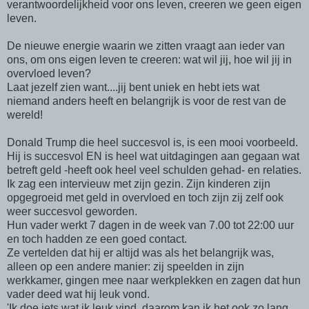
verantwoordelijkheid voor ons leven, creeren we geen eigen
leven.
De nieuwe energie waarin we zitten vraagt aan ieder van
ons, om ons eigen leven te creeren: wat wil jij, hoe wil jij in
overvloed leven?
Laat jezelf zien want....jij bent uniek en hebt iets wat
niemand anders heeft en belangrijk is voor de rest van de
wereld!
Donald Trump die heel succesvol is, is een mooi voorbeeld.
Hij is succesvol EN is heel wat uitdagingen aan gegaan wat
betreft geld -heeft ook heel veel schulden gehad- en relaties.
Ik zag een intervieuw met zijn gezin. Zijn kinderen zijn
opgegroeid met geld in overvloed en toch zijn zij zelf ook
weer succesvol geworden.
Hun vader werkt 7 dagen in de week van 7.00 tot 22:00 uur
en toch hadden ze een goed contact.
Ze vertelden dat hij er altijd was als het belangrijk was,
alleen op een andere manier: zij speelden in zijn
werkkamer, gingen mee naar werkplekken en zagen dat hun
vader deed wat hij leuk vond.
'Ik doe iets wat ik leuk vind, daarom kan ik het ook zo lang