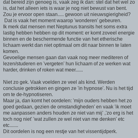
dat bereid zijn genoeg is, vaak zeg ik dan: stel dat het wel zo
is, dat het alleen iets is waar je nog niet bewust van bent.
Zou je ervoor open staan..... gewoon uit nieuwsgierigheid?
Dat is vaak het moment waarop 'wonderen' gebeuren.
Ik merk dat mensen met Neptunus transits het soms extra
lastig hebben hebben op dit moment: er komt zoveel energie
binnen en de beschermende functie van het etherische
lichaam werkt dan niet optimaal om dit naar binnen te laten
komen.
Gevoelige mensen gaan dan vaak nog meer mediteren of
lezen/studeren en 'vergeten' hun lichaam of ze werken wat
harder, drinken of roken wat meer......
Niet zo gek. Vaak voelden ze veel als kind. Werden
conclusie getrokken en gingen ze 'in hypnose'. Nu is het tijd
om te de-hypnotiseren.
Maar ja, dan komt het oordelen: 'mijn ouders hebben het zo
goed gedaan, gezien de omstandigheden' en vaak 'ik moet
me aanpassen anders houden ze niet van mij' ,'zo erg is het
toch nog niet' 'wat zullen ze wel niet van me denken' etc
etc.......
Dit oordelen is nog een restje van het vissentijdperk.