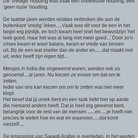
De 'vredige' houding was vaak een onbewuste houding, een
'geen ruzie' houding.
De laatste jaren werden relaties verbroken die aan de
buitenkant 'vredig' leken.....Vaak was dit voor de een in het
begin erg pijnlijk, en toch kwam heel snel het bewustzijn 'het
leek goed, maar het was al lang niet meer goed...' Door zo'n
crises kwam er weer balans, kwam er vrede van binnen
uit. Bij de een wat sneller dan de ander en......dat maakt niet
uit, ieder heeft zijn eigen tijd...
Meisjes in India die ongewenst waren, werden ook zo
genoemd....al jaren. Nu kiezen ze ervoor om dat om te
zetten.
Ieder van ons kan kiezen om om te zetten wat niet meer
klopt.
Het besef dat jij uniek bent en een taak hebt hier op aarde
die niemand anders heeft. Dat je heel erg gewenst bent,
belangrijk voor de rest van de mensen ......en.....je hoeft niet
precies te weten hoe en wat en waarvoor......dat komt
vanzelf....
De kroonprins van Saoedi Arabie is overleden. In het westen