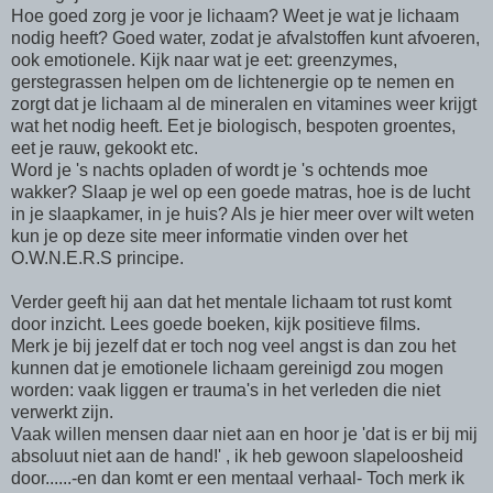
Hoe goed zorg je voor je lichaam? Weet je wat je lichaam
nodig heeft? Goed water, zodat je afvalstoffen kunt afvoeren,
ook emotionele. Kijk naar wat je eet: greenzymes,
gerstegrassen helpen om de lichtenergie op te nemen en
zorgt dat je lichaam al de mineralen en vitamines weer krijgt
wat het nodig heeft. Eet je biologisch, bespoten groentes,
eet je rauw, gekookt etc.
Word je 's nachts opladen of wordt je 's ochtends moe
wakker? Slaap je wel op een goede matras, hoe is de lucht
in je slaapkamer, in je huis? Als je hier meer over wilt weten
kun je op deze site meer informatie vinden over het
O.W.N.E.R.S principe.
Verder geeft hij aan dat het mentale lichaam tot rust komt
door inzicht. Lees goede boeken, kijk positieve films.
Merk je bij jezelf dat er toch nog veel angst is dan zou het
kunnen dat je emotionele lichaam gereinigd zou mogen
worden: vaak liggen er trauma's in het verleden die niet
verwerkt zijn.
Vaak willen mensen daar niet aan en hoor je 'dat is er bij mij
absoluut niet aan de hand!' , ik heb gewoon slapeloosheid
door......-en dan komt er een mentaal verhaal- Toch merk ik