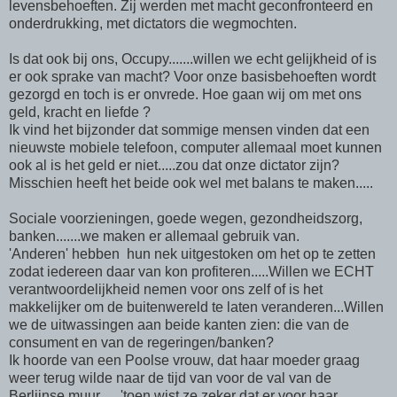
levensbehoeften. Zij werden met macht geconfronteerd en
onderdrukking, met dictators die wegmochten.
Is dat ook bij ons, Occupy.......willen we echt gelijkheid of is
er ook sprake van macht? Voor onze basisbehoeften wordt
gezorgd en toch is er onvrede. Hoe gaan wij om met ons
geld, kracht en liefde ?
Ik vind het bijzonder dat sommige mensen vinden dat een
nieuwste mobiele telefoon, computer allemaal moet kunnen
ook al is het geld er niet.....zou dat onze dictator zijn?
Misschien heeft het beide ook wel met balans te maken.....
Sociale voorzieningen, goede wegen, gezondheidszorg,
banken.......we maken er allemaal gebruik van.
'Anderen' hebben hun nek uitgestoken om het op te zetten
zodat iedereen daar van kon profiteren.....Willen we ECHT
verantwoordelijkheid nemen voor ons zelf of is het
makkelijker om de buitenwereld te laten veranderen...Willen
we de uitwassingen aan beide kanten zien: die van de
consument en van de regeringen/banken?
Ik hoorde van een Poolse vrouw, dat haar moeder graag
weer terug wilde naar de tijd van voor de val van de
Berlijnse muur......'toen wist ze zeker dat er voor haar